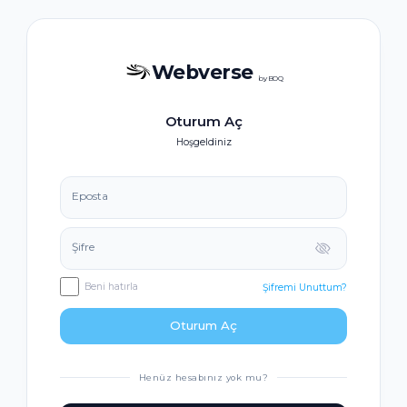
Webverse
by BOQ
Oturum Aç
Hoşgeldiniz
Eposta
Şifre
Beni hatırla
Şifremi Unuttum?
Oturum Aç
Henüz hesabınız yok mu?